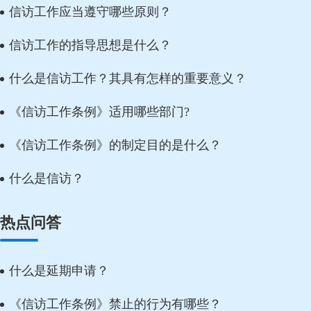
完成道路修复方案的制定和实施，并将处理情况
延
人
信访工作应当遵守哪些原则？
告知信访人。情况复杂：如果信访事项情况复
救
信访工作的指导思想是什么？
杂，涉及面广，办理部门难以在60日内办结，经
本级行政机关负责人批准，可以适当延长办理期
什么是信访工作？其具有怎样的重要意义？
限，但延长期限不得超过30日，并且需要告知信
《信访工作条例》适用哪些部门?
访人延期理由。比如，涉及多个部门协调、需要
较长时间进行技术检测或论证的信访事项，就可
《信访工作条例》的制定目的是什么？
能延长办理期限。特殊情况：对于一些重大、疑
难、复杂的信访事项，或者涉及群体性利益的信
什么是信访？
访事项，办理期限可能会根据实际情况进一步调
整，但也会通过及时沟通等方式让信访人了解处
热点问答
理进度和预计完成时间。
什么是延期申请？
《信访工作条例》禁止的行为有哪些？