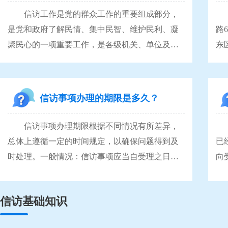
信访工作是党的群众工作的重要组成部分，
攀
是党和政府了解民情、集中民智、维护民利、凝
路
聚民心的一项重要工作，是各级机关、单位及其
东
领导干部、工作人员接受群众监督、改进工作作
四
风的重要途径
局
1
信访事项办理的期限是多久？
路
盐
信访事项办理期限根据不同情况有所差异，
《
总体上遵循一定的时间规定，以确保问题得到及
已
时处理。一般情况：信访事项应当自受理之日起
向
60日内办结。这意味着从信访部门受理信访事项
出
《
开始计算，办理部门要在60天内完成调查、处理
项
信访基础知识
并反馈结果给信访人。例如，群众反映小区周边
经
道路破损影响出行的问题，相关部门应在60天内
期
对