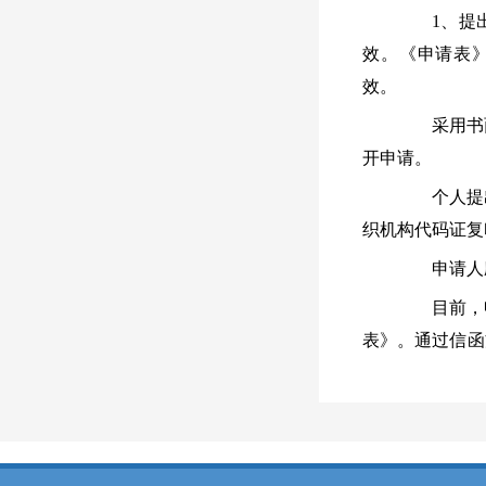
1、提出
效。《申请表
效。
采用书面
开申请。
个人提出
织机构代码证复
申请人应
目前，申
表》。通过信函
出申请的，请在
本机关不
序。
2. 答