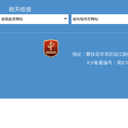
整、内容不明确
相关链接
明材料齐全的申
已正式受
如需延长答复期
的期限最长不得
所需时间不计算
地址：攀枝花市东区临江路65号2幢
ICP备案编号：蜀ICP备
本机关依
费用。收费标准
三、监督
公民、法
关、监察机关或
公民、法
权益的，可以依