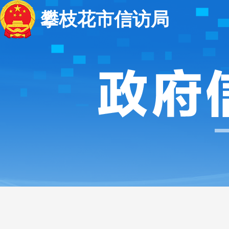
攀枝花市信访局